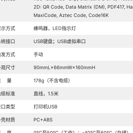
2D: QR Code, Data Matrix (DM), PDF417, Ha
MaxiCode, Aztec Code, Code16K
提示方式
蜂鸣器，LED指示灯
系统接口
USB键盘；USB虚拟串口
触发方式
手动
外观尺寸
90mmL×66mmW×160mmH
重 量
178g（不含电缆）
电缆标准
直线，1.5米
接口类型
打印机USB
外壳材质
PC+ABS
温 度
0℃至50℃（工作）；-40℃至60℃（存储）