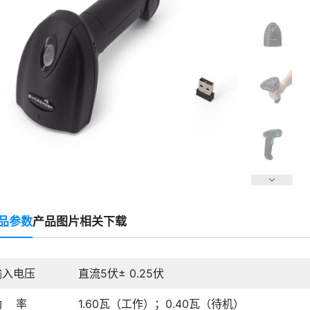
品参数
产品图片
相关下载
输入电压
直流5伏± 0.25伏
功 率
1.60瓦（工作）；0.40瓦（待机）