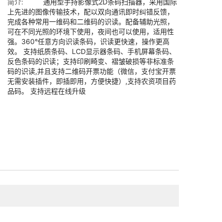
简介:
通用型手持影像式2D条码扫描器，采用国际
上先进的图像传输技术，配以双向通讯即时纠错反馈，
完成各种常用一维码和二维码的识读。配备辅助光照，
可在不同光照的环境下使用，夜间也可以使用，适用性
强。360°任意方向识读条码，识读更快速，操作更高
效。 支持纸质条码、LCD显示器条码、手机屏幕条码、
反色条码的识读；支持印刷畸变、褶皱破损等非标准条
码的识读,并且支持二维码开票功能（微信，支付宝开票
无需安装插件，即插即用，方便快捷）,支持农资项目药
品码。 支持远程在线升级