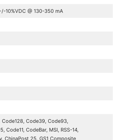
10%VDC @ 130-350 mA
, Code128, Code39, Code93,
f 5, Code11, CodeBar, MSI, RSS-14,
ey, ChinaPost 25, GS1 Composite