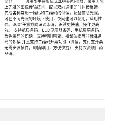
简介:
通用型手持影像式2D条码扫描器，采用国际
上先进的图像传输技术，配以双向通讯即时纠错反馈，
完成各种常用一维码和二维码的识读。配备辅助光照，
可在不同光照的环境下使用，夜间也可以使用，适用性
强。360°任意方向识读条码，识读更快速，操作更高
效。 支持纸质条码、LCD显示器条码、手机屏幕条码、
反色条码的识读；支持印刷畸变、褶皱破损等非标准条
码的识读,并且支持二维码开票功能（微信，支付宝开票
无需安装插件，即插即用，方便快捷）,支持农资项目药
品码。