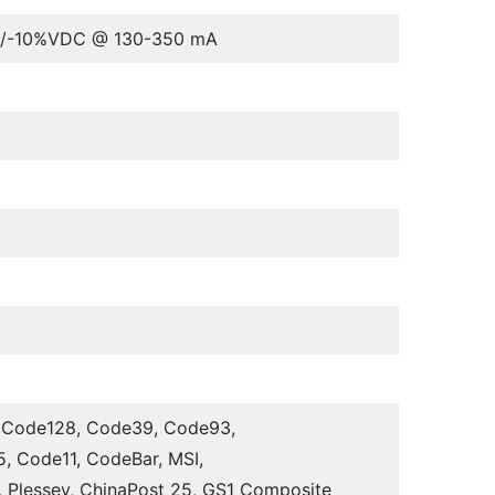
0%VDC @ 130-350 mA
, Code128, Code39, Code93,
 5, Code11, CodeBar, MSI,
, Plessey, ChinaPost 25, GS1 Composite