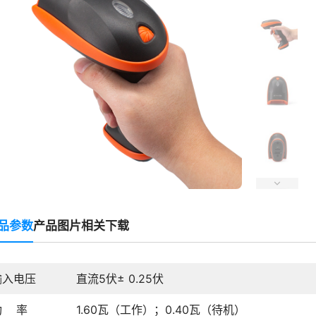
品参数
产品图片
相关下载
输入电压
直流5伏± 0.25伏
功 率
1.60瓦（工作）；0.40瓦（待机）