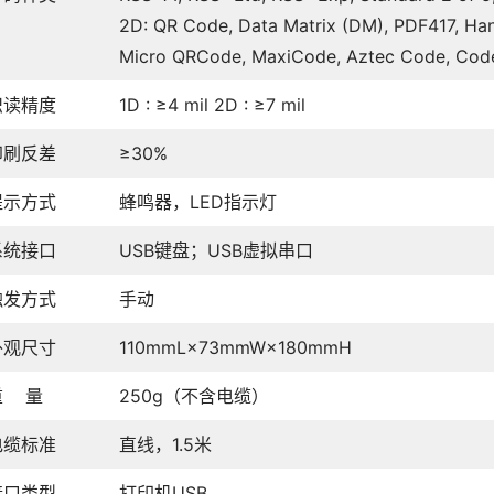
2D: QR Code, Data Matrix (DM), PDF417, Han
Micro QRCode, MaxiCode, Aztec Code, Cod
识读精度
1D : ≥4 mil 2D : ≥7 mil
印刷反差
≥30%
提示方式
蜂鸣器，LED指示灯
系统接口
USB键盘；USB虚拟串口
触发方式
手动
外观尺寸
110mmL×73mmW×180mmH
重 量
250g（不含电缆）
电缆标准
直线，1.5米
接口类型
打印机USB