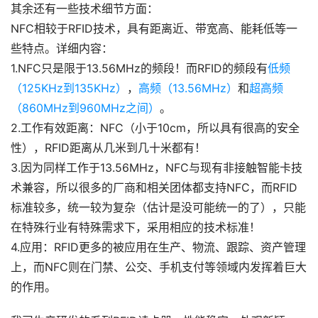
其余还有一些技术细节方面：
NFC相较于RFID技术，具有距离近、带宽高、能耗低等一
些特点。详细内容：
1.NFC只是限于13.56MHz的频段！而RFID的频段有
低频
（125KHz到135KHz）
，
高频（13.56MHz）
和
超高频
（860MHz到960MHz之间）
。
2.工作有效距离：NFC（小于10cm，所以具有很高的安全
性），RFID距离从几米到几十米都有！
3.因为同样工作于13.56MHz，NFC与现有非接触智能卡技
术兼容，所以很多的厂商和相关团体都支持NFC，而RFID
标准较多，统一较为复杂（估计是没可能统一的了），只能
在特殊行业有特殊需求下，采用相应的技术标准！
4.应用：RFID更多的被应用在生产、物流、跟踪、资产管理
上，而NFC则在门禁、公交、手机支付等领域内发挥着巨大
的作用。